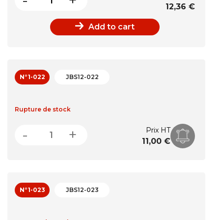
-
+
12,36 €
Add to cart
N°1-022
JBS12-022
Rupture de stock
Price
-
+
Prix HT
11,00 €
N°1-023
JBS12-023