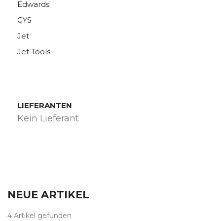
Edwards
Mon compte
Mon Panier
GYS
Mon Panier
Jet
Jet Tools
LIEFERANTEN
Kein Lieferant
NEUE ARTIKEL
4 Artikel gefunden