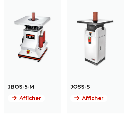
Mon compte
Mon Panier
Mon Panier
JBOS-5-M
JOSS-S
Afficher
Afficher