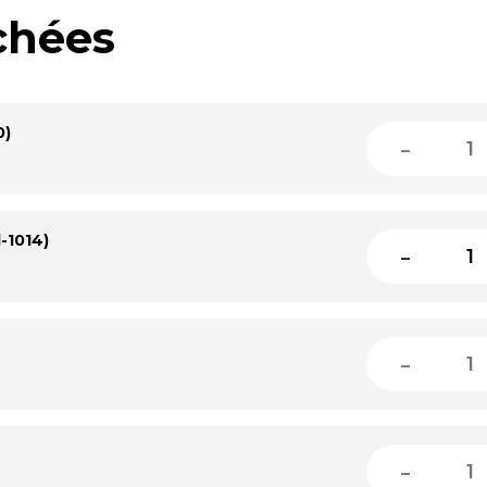
chées
0)
-
l-1014)
-
-
-