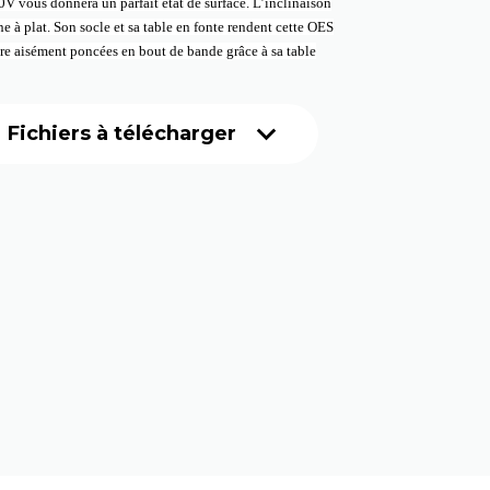
 vous donnera un parfait état de surface. L’inclinaison
ne à plat. Son socle et sa table en fonte rendent cette OES
tre aisément poncées en bout de bande grâce à sa table
expand_more
Fichiers à télécharger
che technique
uel d'utilisation
Vue éclatée
 compte
 compte
 compte
 compte
 compte
 compte
 compte
 compte
 compte
 compte
 compte
 compte
 compte
 compte
 compte
 compte
 compte
 compte
 compte
 compte
 compte
 compte
 compte
 compte