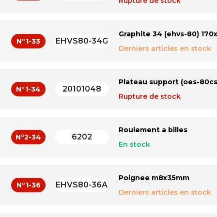
Rupture de stock
Graphite 34 (ehvs-80) 17
EHVS80-34G
N°1-33
Derniers articles en stock
Plateau support (oes-80cs
20101048
N°1-34
Rupture de stock
Roulement a billes
6202
N°2-34
En stock
Poignee m8x35mm
EHVS80-36A
N°1-36
Derniers articles en stock