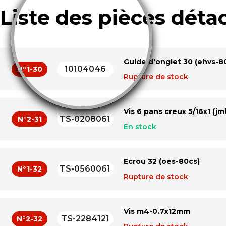
Liste des pièces déta
Guide d'onglet 30 (ehvs-8
10104046
N°1-30
Rupture de stock
Vis 6 pans creux 5/16x1 (jm
TS-0208061
N°2-31
En stock
Ecrou 32 (oes-80cs)
TS-0560061
N°1-32
Rupture de stock
Vis m4-0.7x12mm
TS-2284121
N°2-32