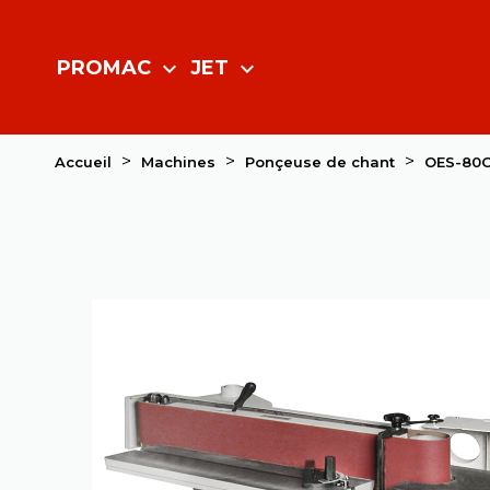
PROMAC
JET
expand_more
expand_more
Accueil
Machines
Ponçeuse de chant
OES-80