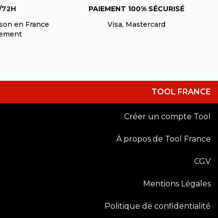
Prix
Prix
/72H
+
PAIEMENT 100% SÉCURISÉ
12,36 €
HT
ison en France
Visa, Mastercard
uement
+
Prix
12,36 €
Prix HT
TOOL FRANCE
+
Prix
12,00 €
Prix HT
Créer un compte Tool
À propos de Tool France
Prix
Prix
+
12,36 €
CGV
HT
Mentions Légales
Prix
Prix
+
65,00 €
Politique de confidentialité
HT