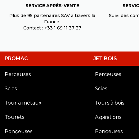
Vis 5/16-18x1-1/4 12 (jwbs-18
SERVICE APRÈS-VENTE
SERVIC
TS-0208071
N°1-51
En stock
Plus de 95 partenaires SAV à travers la
Suivi des co
France
Contact : +33 1 69 11 37 37
Carter aspiration g. (oes-8
OES80CS-
N°2-55
255
Rupture de stock
PROMAC
JET BOIS
Carter aspiration d. (oes-8
OES80CS-
N°2-56
256
Perceuses
Perceuses
Rupture de stock
Scies
Scies
Bouton 8x20 (ehvs-80)
EHVS80-71A
N°1-58
Tour à métaux​
Tours à bois
Derniers articles en stock
Tourets
Aspirations
Etrier butee arriere (oes-8
Ponçeuses
EHVS80-72
Ponçeuses
N°1-59
En stock