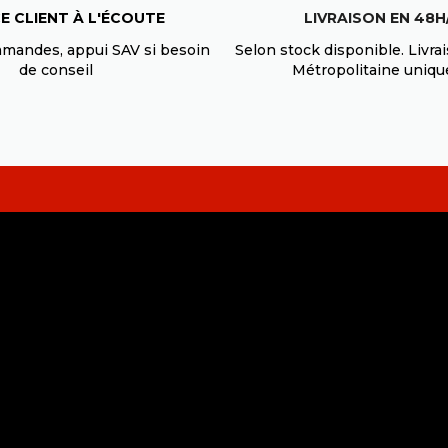
)
E CLIENT À L'ÉCOUTE
LIVRAISON EN 48H
-
mmandes, appui SAV si besoin
Selon stock disponible. Livra
de conseil
Métropolitaine uniq
0cs)
-
0cs)
-
-
0cs)
-