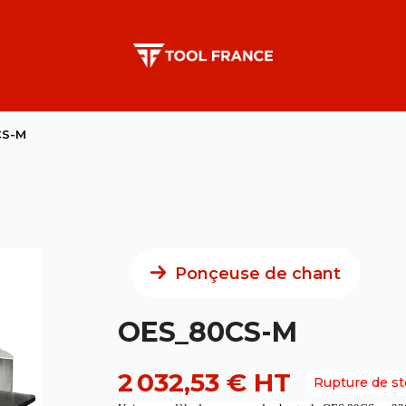
CS-M
Ponçeuse de chant
OES_80CS-M
2 032,53 € HT
Rupture de st