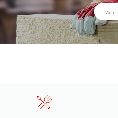
Came (oes-80s)
OES80CS-
N°2-41
241
Derniers articles en stock
Axe vis sans fin
OES80CS-
N°2-43
243
En stock
Rondelle 3 (jwbs-16/18/20)
TS-0720091
N°1-44
En stock
Vis 10-24-3/8 19 (jwl-1442)
TS-081C022
N°1-49
En stock