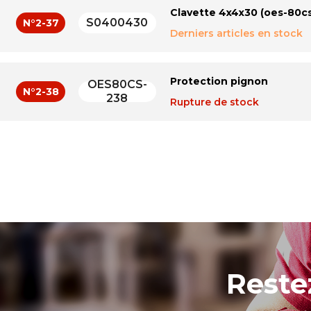
Clavette 4x4x30 (oes-80cs
S0400430
N°2-37
Derniers articles en stock
Protection pignon
OES80CS-
N°2-38
238
Rupture de stock
Entretoise 39 (ehvs-80)
EHVS80-39A
N°1-39
Rupture de stock
Vis 6 pans creux m5x0.8px1
TS-1502021
N°2-39
En stock
Reste
Ecrou en t 41 (oes-80cs)
EHVS80-28A
N°1-41
En stock